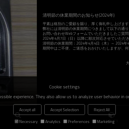
清明節の休業期間のお知らせ(2024年)
平素は格別のご愛顧を賜り、厚く御礼申し上げます
弊社には清明節の休業期間につきまして以下の通り
お問い合わせWebフォームでいただきましたご質
2024年4月7日（日）以降に順次対応させていただ
清明節の休業期間：2024年4月4日（木）～ 2024年
期間中はご不便、ご迷惑をおかけいたしますが、何
2024年4
大連市潤森精密機械
Cookie settings
sible experience. They also allow us to analyze user behavior in 
Accept all
Accept Selection
Reject All
探す
カテゴリ
Necessary
Analytics
Preferences
Marketing