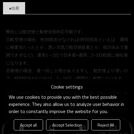
●出荷
弊社には航空便と船便全部対応可能です。
①航空便の場合、特別状況がなければ(特別状況といえば、通関
に検査当たったとか、悪い天気で航空便延着とか、祝日休みで通
関できずなど)、通常1～2日で日本着+通関；2~3日程度に御社着
になります。
②船便の場合、週一回しか便がありますし、航空便より遅いの
で、特別状況がなければ、7～15日（通関込）程度になります。
Cookie settings
また、出荷時、加工図面と検査報告書と納品書が製品と同梱に箱
We use cookies to provide you with the best possible
に詰めます。そして、荷物が弊社から出荷して後、 インボイ
experience. They also allow us to analyze user behavior in
ス、パッキングリスト、送り状、納品書、箱の写真などをメール
order to constantly improve the website for you.
で送付致して、出荷お知らせメールを送ります。
Accept all
Accept Selection
Reject All
ホームページ
探す
カテゴリ
お問い合わせを送信