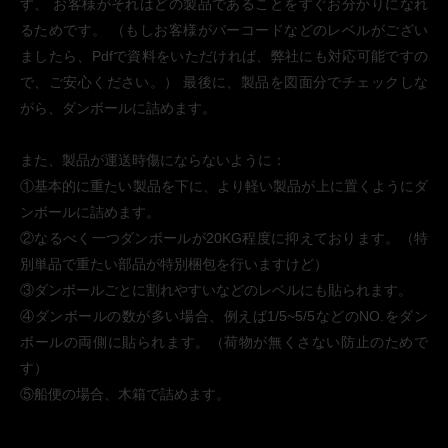
す、 お客様がそれはどの製品であることをすぐお分かりになれ
るためです。 （もしお客様がバーコードなどのレベルがござい
ましたら、Pdfで資料をいただければ、弊社にも対応可能ですの
で、ご安心ください。） 最後に、製品を図面分でチェックしな
がら、ダンボールに詰めます。
また、製品が運送時傷にならないように：
①基本的に重たい製品を下に、より軽い製品が上に置くようにダ
ンボールに詰めます。
②なるべく一つダンボールが20KG程度に抑えております。（特
別単品で重たい部品が特別梱包を行いますけど）
③ダンボールごとに割れやすいなどのレベルにも貼られます。
④ダンボールの数が多い場合、例えば1/5~5/5などのNO.をダン
ボールの両側に貼られます。（荷物が無くさない防止のためで
す）
⑤船便の場合、木箱で詰めます。