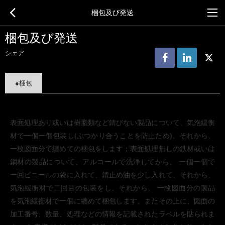
梱包及び発送
梱包及び発送
シェア
●梱包
表面処理あり或いは樹脂類など錆びない製品について、気泡緩衡
材で一個一個包装し(ぶつかり合うことを防止ため)、それから、
一枚図面分で纏めての梱包をします；表面処理無しの鉄材或いは
鋼材の製品について、アルコールで洗浄してから、 一個一個で
一回ビニールの袋に入れて、錆止め油を少し入れて、それから、
気泡緩衡材で二回目の包装をし、それから、 一枚図面分の製品
を気泡緩衡材で一個に纏めて梱包します。またその上に、図面の
加工番号、数量、処理などの情報を記載されたラベルを貼られま