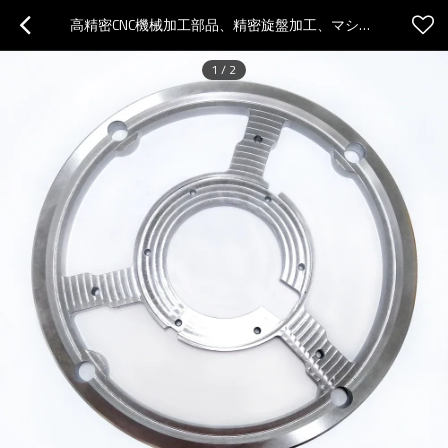
高精密CNC機械加工部品、精密旋盤加工、マシニングセンター部品加工
1
/
2