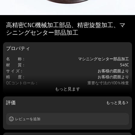
高精密CNC機械加工部品、精密旋盤加工、マ
シニングセンター部品加工
プロパティ
名 称：
マシニングセンター部品加工
材 質：
S45C
サ イ ズ：
お客様の図面より
精 度：
お客様の図面より
QCコントロール：
重要な寸法の100％検査
もっと見ます
サービス：
カスタマイズされたOEM
加工工程：
CNC旋盤加工/MC切削
表面処理：
無
評価
もっと見る
原 産 地：
中国・大連
レビューを追加