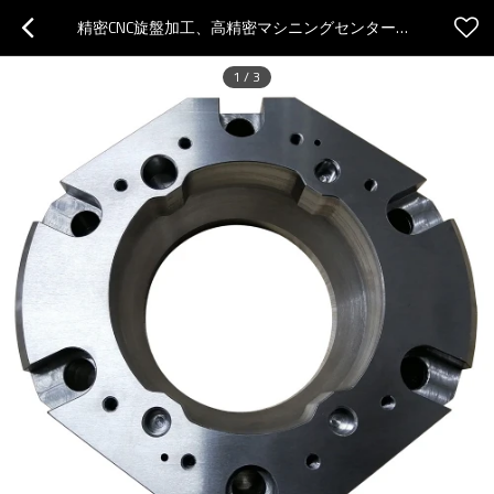
精密CNC旋盤加工、高精密マシニングセンターカスタム加工、浸炭焼入れ部品
1
/
3