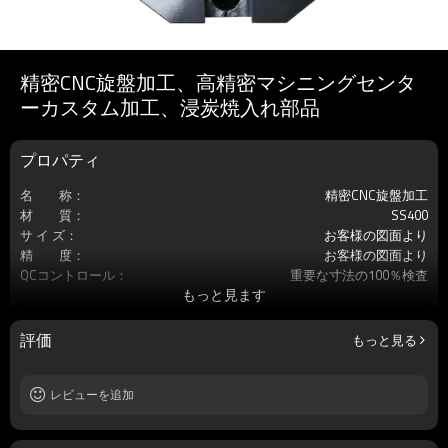
精密CNC旋盤加工、高精密マシニングセンタ
ーカスタム加工、浸炭焼入れ部品
プロパティ
名 称：
精密CNC旋盤加工
材 質：
SS400
サ イ ズ：
お客様の図面より
精 度：
お客様の図面より
QCコントロール：
重要な寸法の100％検査
もっと見ます
サービス：
カスタマイズされたOEM
加工工程：
CNC精密旋盤切削/MC切削/研磨加工
熱処理：
浸炭焼入れ
評価
もっと見る
原 産 地：
中国・大連
レビューを追加