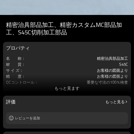
精密治具部品加工、精密カスタムMC部品加
工、S45C切削加工部品
プロパティ
名 称：
精密治具部品加工
材 質：
S45C
サ イ ズ：
お客様の図面より
精 度：
お客様の図面より
QCコントロール：
重要な寸法の100％検査
もっと見ます
サービス：
カスタマイズされたOEM
加工工程：
フライス盤加工/ワイヤカット加工/MC加
工
評価
もっと見る
処理：
無
原 産 地：
中国・大連
レビューを追加