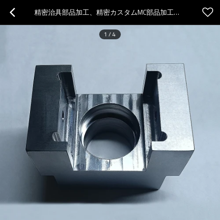
精密治具部品加工、精密カスタムMC部品加工、S45C切削加工部品
1
/
4