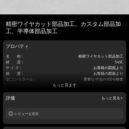
精密ワイヤカット部品加工、カスタム部品加
工、半導体部品加工
プロパティ
名 称：
精密ワイヤカット部品加工
材 質：
S45C
サ イ ズ：
お客様の図面より
精 度：
お客様の図面より
QCコントロール：
重要な寸法の100％検査
もっと見ます
サービス：
カスタマイズされたOEM
加工工程：
フライス加工/ワイヤカット/MC加工
熱処理：
黒染め
評価
もっと見る
原 産 地：
中国・大連
レビューを追加