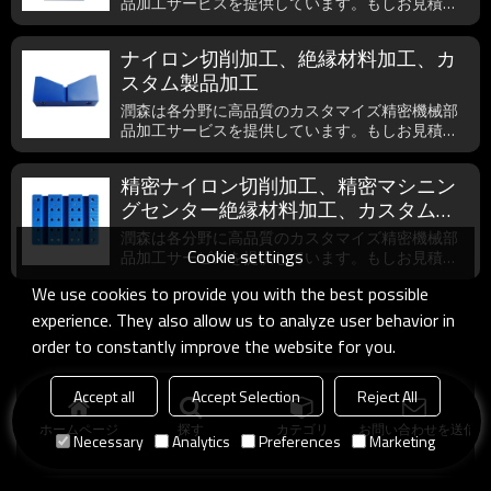
品加工サービスを提供しています。もしお見積依
頼がございましたら、いつでもご遠慮無く、ご連
絡為さってください。
ナイロン切削加工、絶縁材料加工、カ
スタム製品加工
潤森は各分野に高品質のカスタマイズ精密機械部
品加工サービスを提供しています。もしお見積依
頼がございましたら、いつでもご遠慮無く、ご連
絡為さってください。
精密ナイロン切削加工、精密マシニン
グセンター絶縁材料加工、カスタム絶
縁製品加工
潤森は各分野に高品質のカスタマイズ精密機械部
Cookie settings
品加工サービスを提供しています。もしお見積依
頼がございましたら、いつでもご遠慮無く、ご連
We use cookies to provide you with the best possible
絡為さってください。
experience. They also allow us to analyze user behavior in
order to constantly improve the website for you.
Accept all
Accept Selection
Reject All
ホームページ
探す
カテゴリ
お問い合わせを送信
Necessary
Analytics
Preferences
Marketing