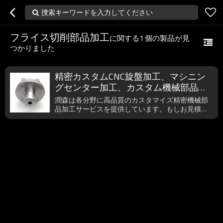
捜索キーワードを入力してください
フライス切削部品加工
に関する
1
個の製品が見
つかりました
精密カスタムCNC旋盤加工、マシニン
グセンター加工、カスタム機械部品加
工
潤森は各分野に高品質のカスタマイズ精密機械部
品加工サービスを提供しています。もしお見積依
頼などのご要望がございましたら、いつでもご遠
慮無く、dlrsjmjx_wx@163.comまでご連絡下さ
い。