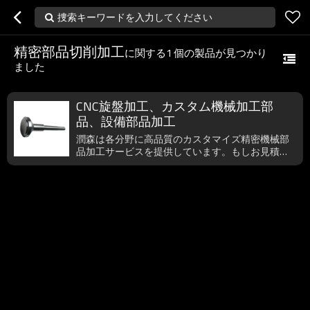
捜索キーワードを入力してください
精密部品切削加工
に関する
1
個の製品が見つかり
ました
CNC旋盤加工、カスタム機械加工部
品、設備部品加工
潤森は各分野に高品質のカスタマイズ精密機械部
品加工サービスを提供しています。もしお見積依
頼などのご要望がございましたら、いつでもご遠
慮無く、dlrsjmjx_wx@163.comまでご連絡下さ
い。