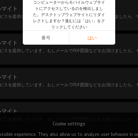
コンピューターからモバイルウェブサイ
ルマイト
トにアクセスしているのを検出しまし
た。デスクトップウェブサイトにリダイ
ビスを提供しています。もしメールでPDF図面などをお頂けましたら、
レクトしますか？進むには「はい」をク
リックしてください
番号
はい
ルマイト
ビスを提供しています。もしメールでPDF図面などをお頂けましたら、
ルマイト
ビスを提供しています。もしメールでPDF図面などをお頂けましたら、
ルマイト
ビスを提供しています。もしメールでPDF図面などをお頂けましたら、
Cookie settings
sible experience. They also allow us to analyze user behavior in 