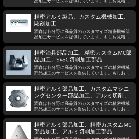
品加工サービスを提供しています。もしお見積依
頼などのご要望がございましたら、いつでもご遠
慮無く、dlrsjmjx_wx@163.comまでご連絡下さ
精密アルミ製品、カスタム機械加工、
い。
彫刻加工
潤森は各分野に高品質のカスタマイズ精密機械部
品加工サービスを提供しています。もしお見積依
頼などのご要望がございましたら、いつでもご遠
慮無く、dlrsjmjx_wx@163.comまでご連絡下さ
精密治具部品加工、精密カスタムMC部
い。
品加工、S45C切削加工部品
潤森は各分野に高品質のカスタマイズの精密機械
部品加工のサービスを提供しています。もしお見
積依頼図面でもメールでご添付頂けましたら、1時
間以内に返信可能です。もしご要望でしたら、い
精密アルミ部品加工、カスタムマシニ
つでもご遠慮無く、ご用命下さい。
ングセンター部品加工、アルミ切削加
工部品
潤森は各分野に高品質のカスタマイズの精密機械
部品加工のサービスを提供しています。もしお見
積依頼図面でもメールでご添付頂けましたら、1時
間以内に返信可能です。もしご要望でしたら、い
精密アルミ部品加工、精密カスタムMC
つでもご遠慮無く、ご用命下さい。
部品加工、アルミ切削加工部品