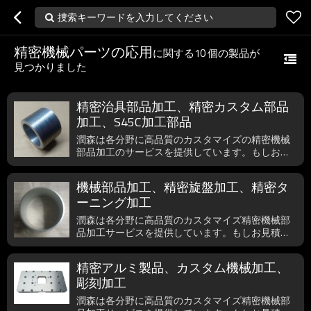
捜索キーワードを入力してください
精密機械パーツの応用
に関する
10
個の製品が
見つかりました
精密治具部品加工、精密カスタム部品
加工、S45C加工部品
潤森は各分野に高品質のカスタマイズの精密機械
部品加工のサービスを提供しています。もしお見
積依頼図面でもメールでご添付頂けましたら、1時
間以内に返信可能です。もしご要望でしたら、い
機械部品加工、精密旋盤加工、精密タ
つでもご遠慮無く、ご用命下さい。
ーニング加工
潤森は各分野に高品質のカスタマイズ精密機械部
品加工サービスを提供しています。もしお見積依
頼などのご要望がございましたら、いつでもご遠
慮無く、dlrsjmjx_wx@163.comまでご連絡下さ
精密アルミ製品、カスタム機械加工、
い。
彫刻加工
潤森は各分野に高品質のカスタマイズ精密機械部